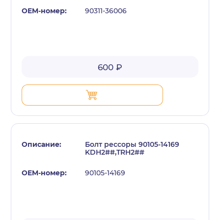
90311-36006
600 ₽
Болт рессоры 90105-14169
KDH2##,TRH2##
90105-14169