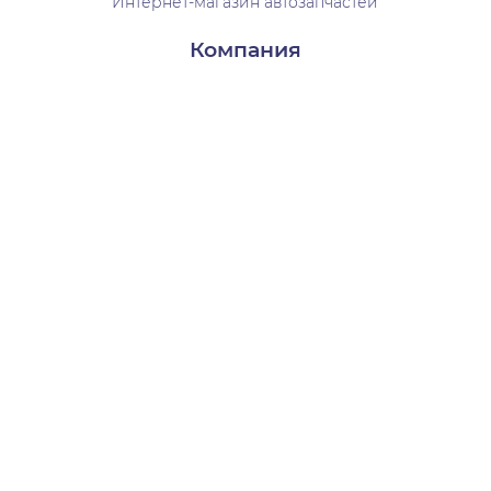
Интернет-магазин автозапчастей
Компания
Доставка и оплата
Контакты
О нас
Пользователям