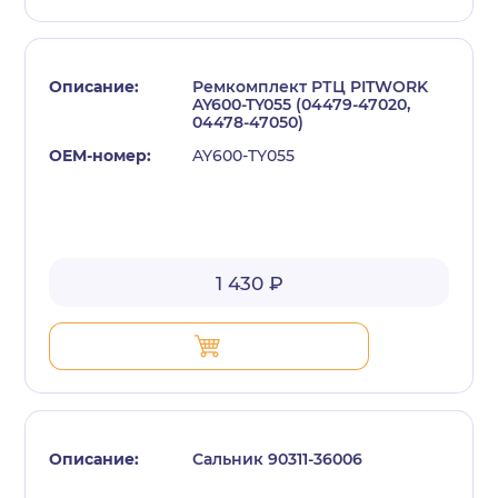
Ремкомплект РТЦ PITWORK
AY600-TY055 (04479-47020,
04478-47050)
AY600-TY055
1 430 ₽
Сальник 90311-36006