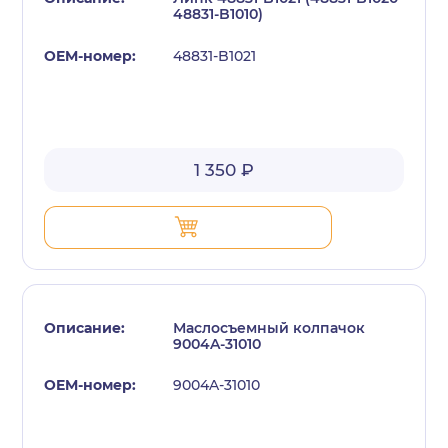
48831-B1010)
48831-B1021
1 350 ₽
Маслосъемный колпачок
9004A-31010
9004A-31010