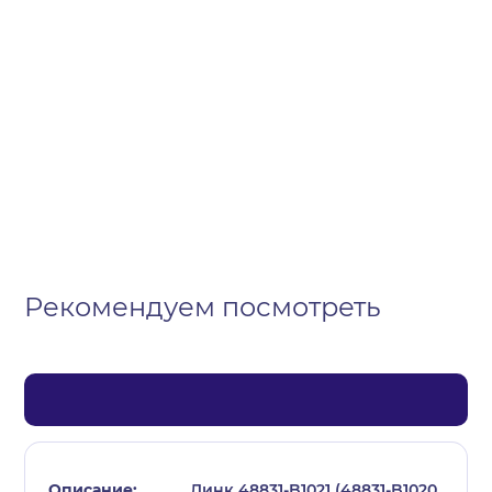
Организация
Частное лицо
Выберите тип обращения
Рекомендуем посмотреть
Линк 48831-B1021 (48831-B1020