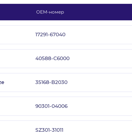
OEM-номер
с политикой конфиденциальности
17291-67040
40588-C6000
ze
35168-B2030
90301-04006
SZ301-31011