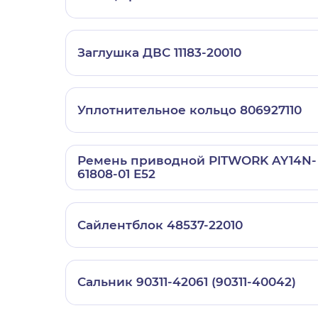
Заглушка ДВС 11183-20010
Уплотнительное кольцо 806927110
Ремень приводной PITWORK AY14N-
61808-01 E52
Сайлентблок 48537-22010
Сальник 90311-42061 (90311-40042)