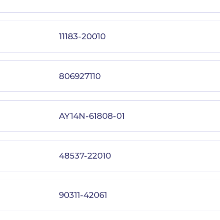
11183-20010
806927110
AY14N-61808-01
48537-22010
90311-42061