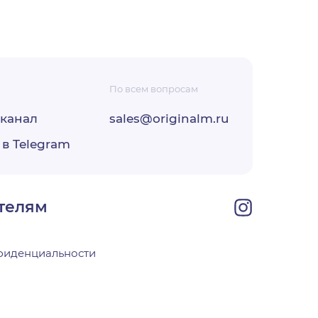
По всем вопросам
-канал
sales@originalm.ru
ФЗ «О
 в Telegram
ОО
своей
телям
фиденциальности
х