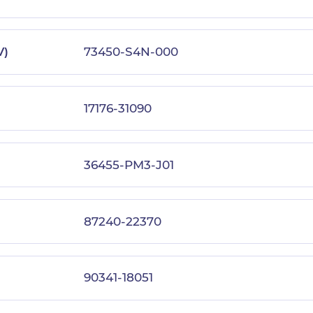
V)
73450-S4N-000
17176-31090
36455-PM3-J01
87240-22370
90341-18051