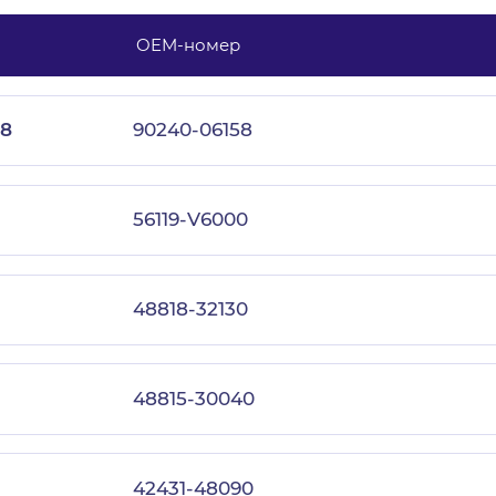
OEM-номер
с политикой конфиденциальности
8
90240-06158
56119-V6000
48818-32130
48815-30040
42431-48090