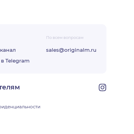
По всем вопросам
-канал
sales@originalm.ru
ФЗ «О
 в Telegram
ОО
своей
телям
фиденциальности
х