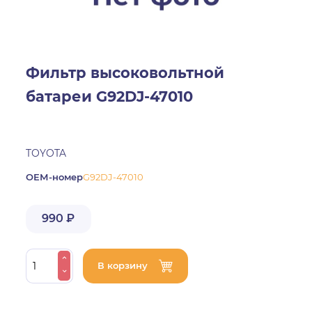
Фильтр высоковольтной
батареи G92DJ-47010
TOYOTA
ОЕМ-номер
G92DJ-47010
990 ₽
В корзину