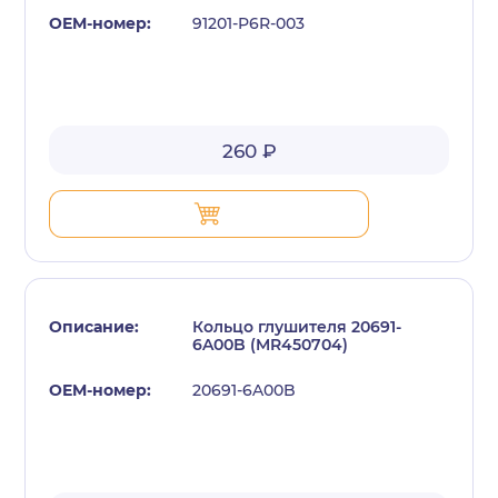
91201-P6R-003
260 ₽
Кольцо глушителя 20691-
6A00B (MR450704)
20691-6A00B