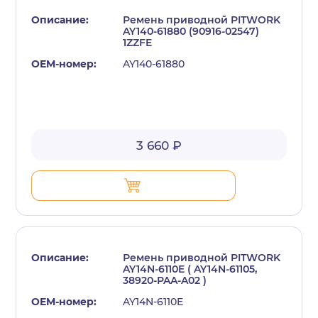
Ремень приводной PITWORK
AY140-61880 (90916-02547)
1ZZFE
AY140-61880
с политикой конфиденциальности
3 660 ₽
Ремень приводной PITWORK
AY14N-6110E ( AY14N-61105,
38920-PAA-A02 )
AY14N-6110E