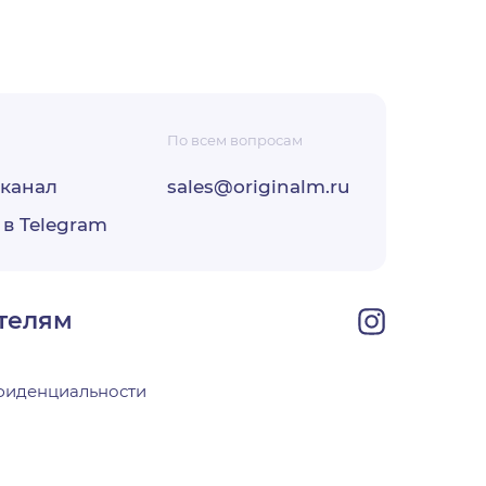
По всем вопросам
-канал
sales@originalm.ru
ФЗ «О
 в Telegram
ОО
своей
телям
фиденциальности
х