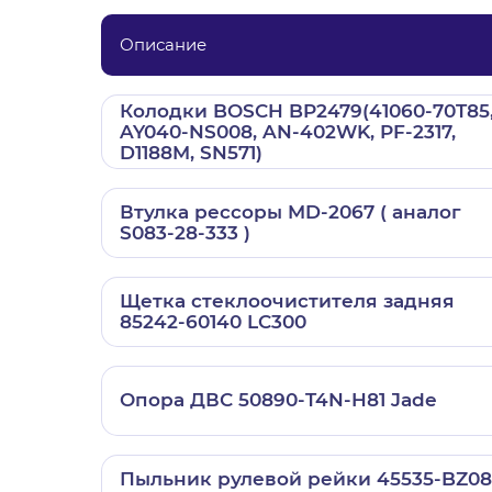
Описание
Колодки BOSCH BP2479(41060-70T85
AY040-NS008, AN-402WK, PF-2317,
D1188M, SN571)
Втулка рессоры MD-2067 ( аналог
S083-28-333 )
Щетка стеклоочистителя задняя
85242-60140 LC300
Опора ДВС 50890-T4N-H81 Jade
Пыльник рулевой рейки 45535-BZ08