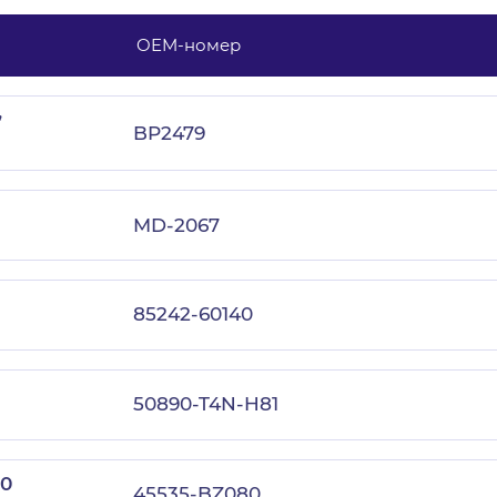
OEM-номер
,
с политикой конфиденциальности
BP2479
MD-2067
85242-60140
50890-T4N-H81
0
45535-BZ080