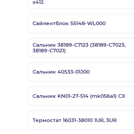
s412
Сайлентблок 55148-WL000
Сальник 38189-C7123 (38189-C7023,
38189-C7021)
Сальник 40533-01J00
Сальник KN01-27-514 (mk056a1) CX
Термостат 16031-38010 1UR, 3UR