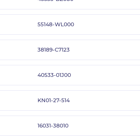
55148-WL000
38189-C7123
40533-01J00
KN01-27-514
16031-38010