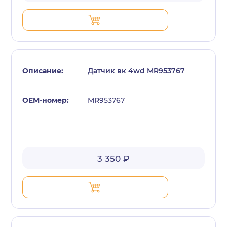
Датчик вк 4wd MR953767
MR953767
3 350 ₽