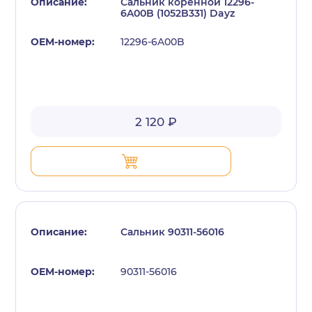
Сальник коренной 12296-
6A00B (1052B331) Dayz
12296-6A00B
2 120 ₽
Сальник 90311-56016
90311-56016