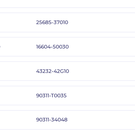
25685-37010
0
16604-50030
43232-42G10
90311-T0035
90311-34048