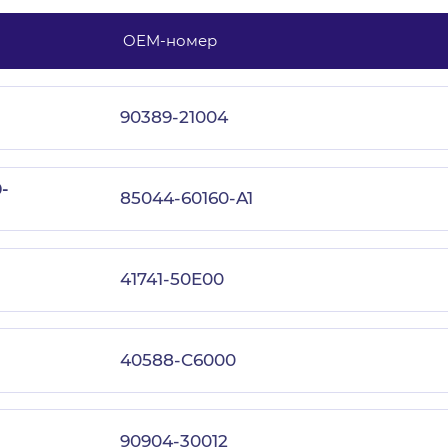
OEM-номер
с политикой конфиденциальности
90389-21004
-
85044-60160-A1
41741-50E00
40588-C6000
90904-30012