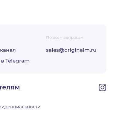
По всем вопросам
-канал
sales@originalm.ru
ФЗ «О
 в Telegram
ОО
своей
телям
фиденциальности
х