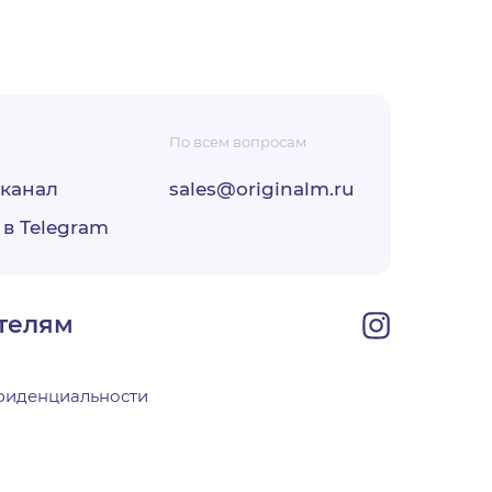
По всем вопросам
-канал
sales@originalm.ru
ФЗ «О
 в Telegram
ОО
своей
телям
фиденциальности
х