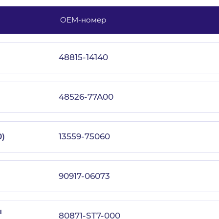
OEM-номер
с политикой конфиденциальности
48815-14140
48526-77A00
)
13559-75060
90917-06073
ы
80871-ST7-000