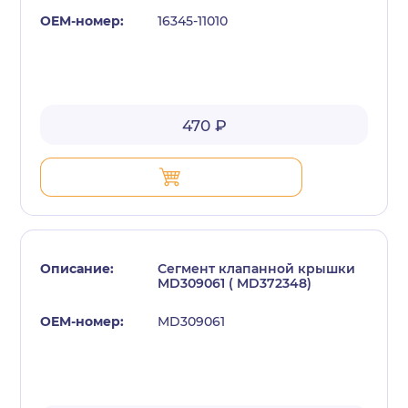
16345-11010
470 ₽
Сегмент клапанной крышки
MD309061 ( MD372348)
MD309061