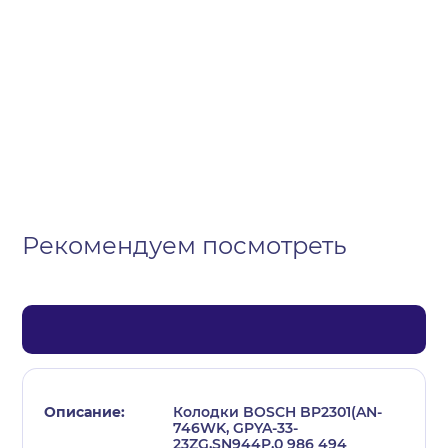
Организация
Частное лицо
Выберите тип обращения
Рекомендуем посмотреть
Колодки BOSCH BP2301(AN-
746WK, GPYA-33-
23ZG,SN944P,0 986 494