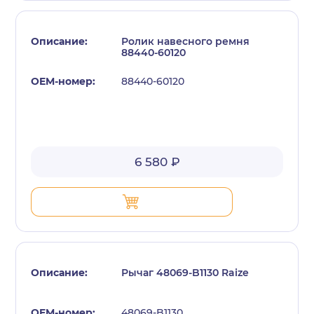
Ролик навесного ремня
88440-60120
88440-60120
6 580 ₽
Рычаг 48069-B1130 Raize
48069-B1130