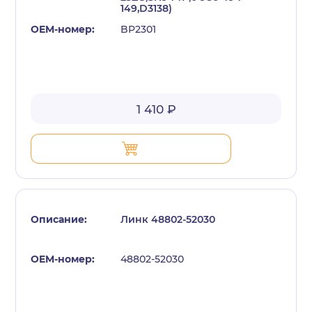
149,D3138)
BP2301
1 410 ₽
Линк 48802-52030
48802-52030