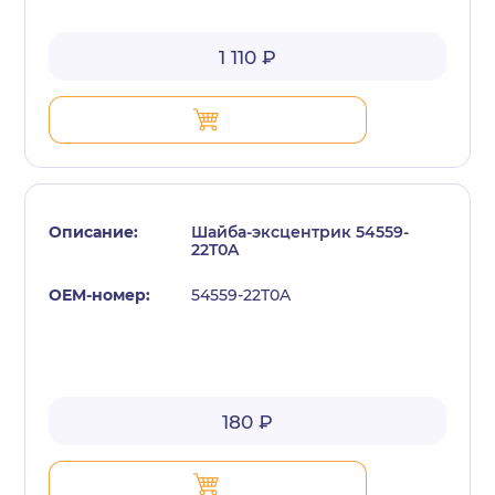
1 110 ₽
Шайба-эксцентрик 54559-
22T0A
54559-22T0A
180 ₽