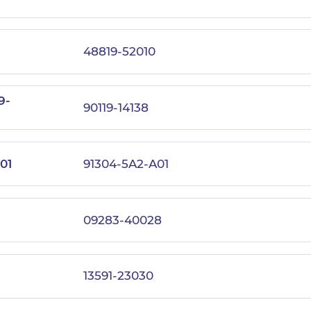
48819-52010
9-
90119-14138
01
91304-5A2-A01
09283-40028
13591-23030