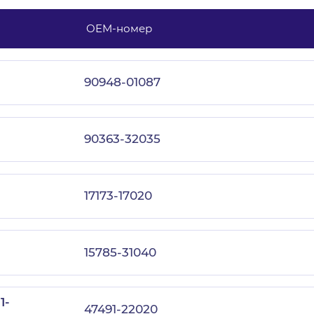
OEM-номер
с политикой конфиденциальности
90948-01087
90363-32035
17173-17020
15785-31040
1-
47491-22020