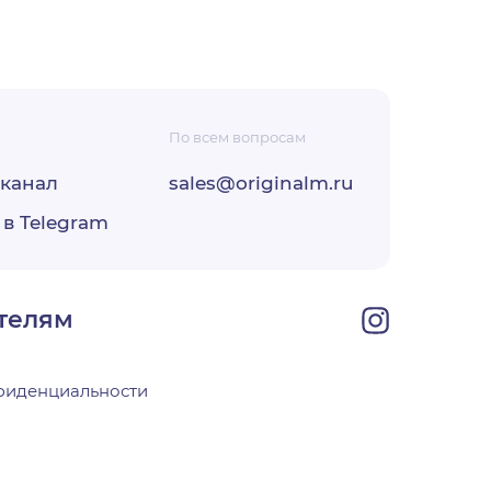
По всем вопросам
-канал
sales@originalm.ru
ФЗ «О
 в Telegram
ОО
своей
телям
фиденциальности
х