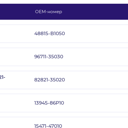
OEM-номер
с политикой конфиденциальности
48815-B1050
96711-35030
1-
82821-35020
13945-86P10
15471-47010