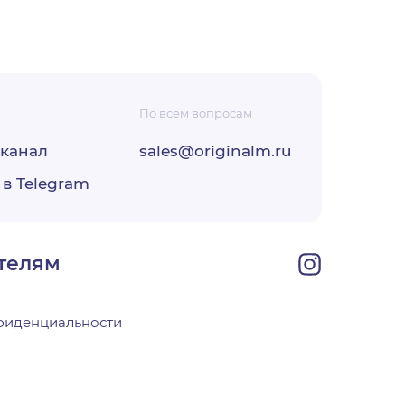
По всем вопросам
-канал
sales@originalm.ru
ФЗ «О
 в Telegram
ОО
своей
телям
фиденциальности
х