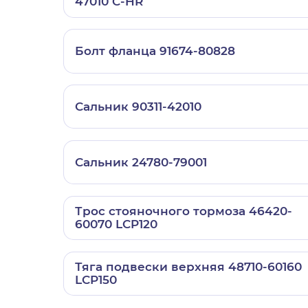
47010 C-HR
Болт фланца 91674-80828
Сальник 90311-42010
Сальник 24780-79001
Трос стояночного тормоза 46420-
60070 LCP120
Тяга подвески верхняя 48710-60160
LCP150