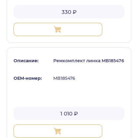
330 ₽
Ремкомплект линка MB185476
MB185476
1 010 ₽