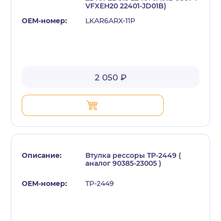
VFXEH20 22401-JD01B)
LKAR6ARX-11P
2 050 ₽
Втулка рессоры TP-2449 (
аналог 90385-23005 )
TP-2449