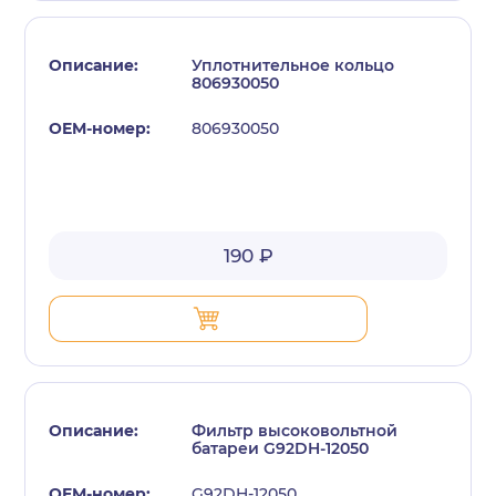
Уплотнительное кольцо
806930050
806930050
190 ₽
Фильтр высоковольтной
батареи G92DH-12050
G92DH-12050