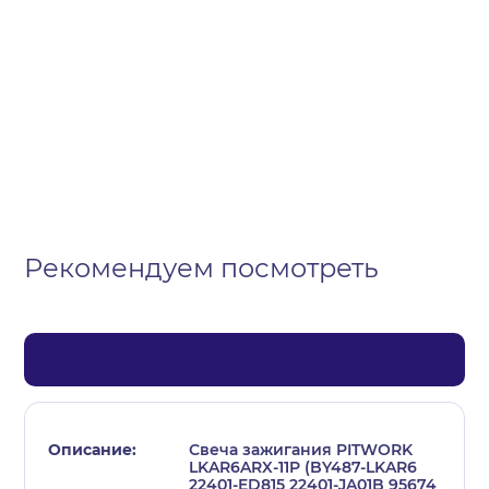
Организация
Частное лицо
Выберите тип обращения
Рекомендуем посмотреть
Свеча зажигания PITWORK
LKAR6ARX-11P (BY487-LKAR6
22401-ED815 22401-JA01B 95674