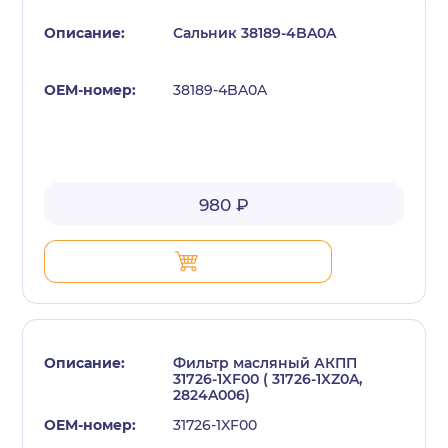
Сальник 38189-4BA0A
38189-4BA0A
980 ₽
Фильтр масляный АКПП
31726-1XF00 ( 31726-1XZ0A,
2824A006)
31726-1XF00