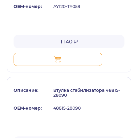
AY120-TY059
1 140 ₽
Втулка стабилизатора 48815-
28090
48815-28090