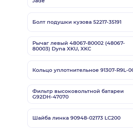
Jade
Болт подушки кузова 52217-35191
Рычаг левый 48067-80002 (48067-
80003) Dyna XKU, XKC
Кольцо уплотнительное 91307-R9L-0
Фильтр высоковольтной батареи
G92DH-47070
Шайба линка 90948-02173 LC200