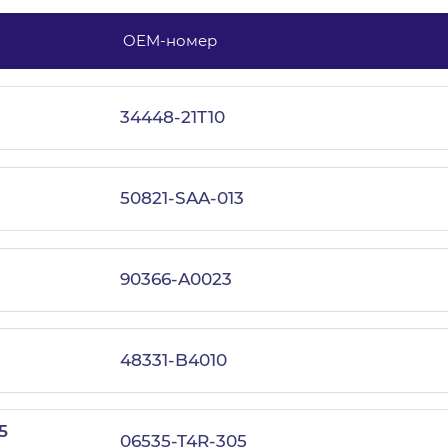
OEM-номер
с политикой конфиденциальности
34448-21T10
50821-SAA-013
90366-A0023
48331-B4010
5
06535-T4R-305