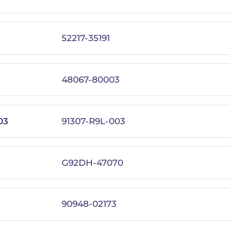
52217-35191
48067-80003
03
91307-R9L-003
G92DH-47070
90948-02173