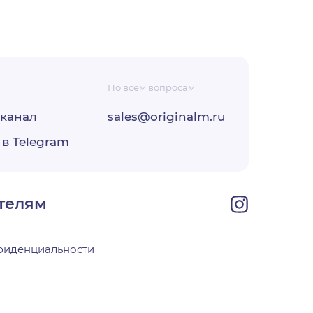
По всем вопросам
-канал
sales@originalm.ru
ФЗ «О
 в Telegram
ОО
своей
телям
фиденциальности
х