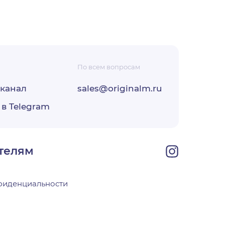
По всем вопросам
-канал
sales@originalm.ru
ФЗ «О
 в Telegram
ОО
своей
телям
фиденциальности
х