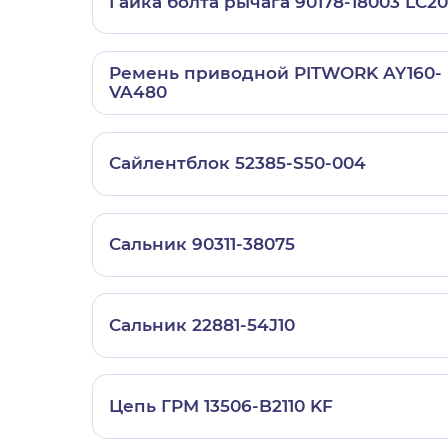
Гайка болта рычага 90178-18003 LC2
Ремень приводной PITWORK AY160-
VA480
Сайлентблок 52385-S50-004
Сальник 90311-38075
Сальник 22881-54J10
Цепь ГРМ 13506-B2110 KF