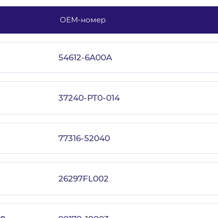
OEM-номер
с политикой конфиденциальности
54612-6A00A
37240-PT0-014
77316-52040
26297FL002