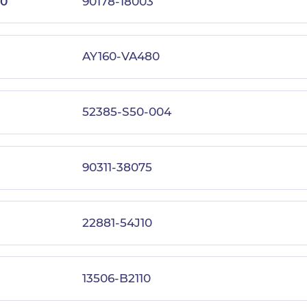
00
90178-18003
AY160-VA480
52385-S50-004
90311-38075
22881-54J10
13506-B2110