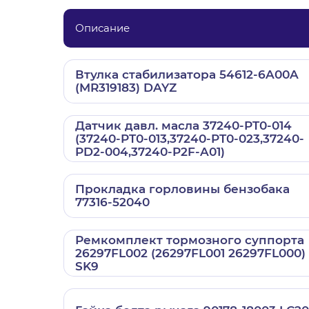
Описание
Втулка стабилизатора 54612-6A00A
(MR319183) DAYZ
Датчик давл. масла 37240-PT0-014
(37240-PT0-013,37240-PT0-023,37240-
PD2-004,37240-P2F-A01)
Прокладка горловины бензобака
77316-52040
Ремкомплект тормозного суппорта
26297FL002 (26297FL001 26297FL000)
SK9