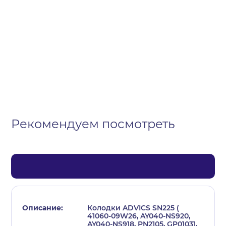
Организация
Частное лицо
Выберите тип обращения
Рекомендуем посмотреть
Колодки ADVICS SN225 (
41060-09W26, AY040-NS920,
AY040-NS918, PN2105, GP01031,