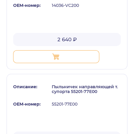
14036-VC200
2 640 ₽
Пыльничек направляющей т.
супорта 55201-77E00
55201-77E00