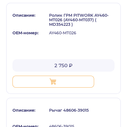
Ролик ГРМ PITWORK AY460-
MT026 (AY460-MT037) (
MD354223 )
AY460-MT026
2 750 ₽
Рычаг 48606-39015
48606-39015