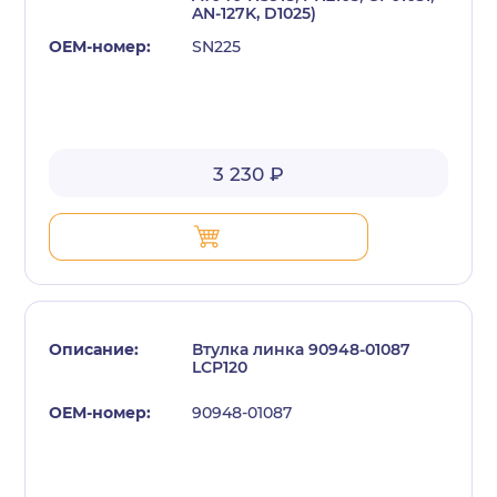
AN-127K, D1025)
SN225
3 230 ₽
Втулка линка 90948-01087
LCP120
90948-01087