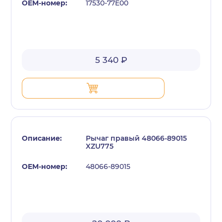
17530-77E00
5 340 ₽
Рычаг правый 48066-89015
XZU775
48066-89015