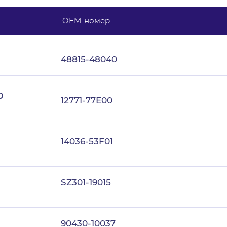
OEM-номер
с политикой конфиденциальности
48815-48040
0
12771-77E00
14036-53F01
SZ301-19015
90430-10037