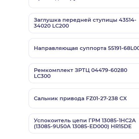
Заглушка передней ступицы 43514-
34020 LC200
Направляющая суппорта 55191-68L0
Ремкомплект ЗРТЦ 04479-60280
LC300
Сальник привода FZ01-27-238 CX
Успокоитель цепи ГРМ 13085-1HC2A
(13085-9U50A 13085-ED000) HR15DE