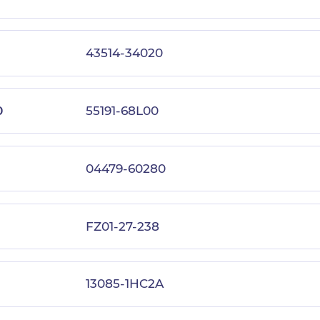
43514-34020
0
55191-68L00
04479-60280
FZ01-27-238
13085-1HC2A