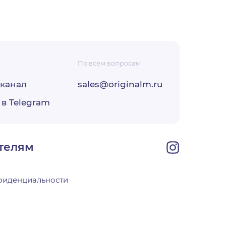
По всем вопросам
-канал
sales@originalm.ru
ФЗ «О
 в Telegram
ОО
своей
телям
фиденциальности
х