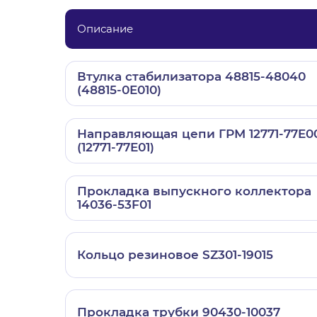
Описание
Втулка стабилизатора 48815-48040
(48815-0E010)
Направляющая цепи ГРМ 12771-77E0
(12771-77E01)
Прокладка выпускного коллектора
14036-53F01
Кольцо резиновое SZ301-19015
Прокладка трубки 90430-10037