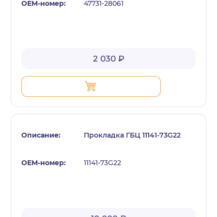
47731-28061
2 030 ₽
Прокладка ГБЦ 11141-73G22
11141-73G22