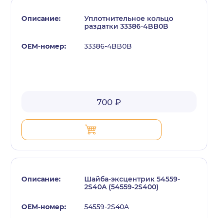
Уплотнительное кольцо
раздатки 33386-4BB0B
33386-4BB0B
700 ₽
Шайба-эксцентрик 54559-
2S40A (54559-2S400)
54559-2S40A