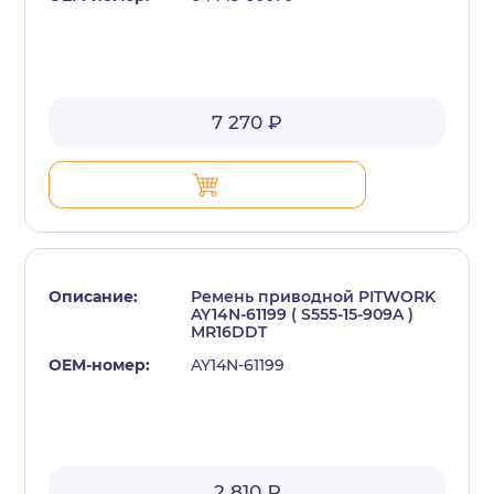
7 270 ₽
Ремень приводной PITWORK
AY14N-61199 ( S555-15-909A )
MR16DDT
AY14N-61199
2 810 ₽