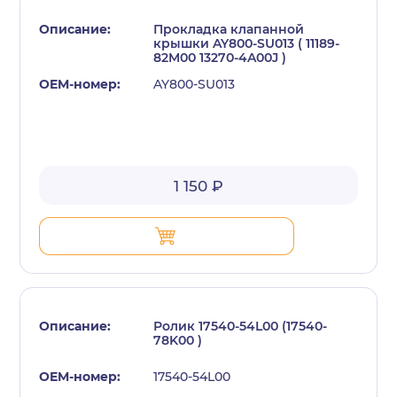
Прокладка клапанной
крышки AY800-SU013 ( 11189-
82M00 13270-4A00J )
AY800-SU013
1 150 ₽
Ролик 17540-54L00 (17540-
78K00 )
17540-54L00