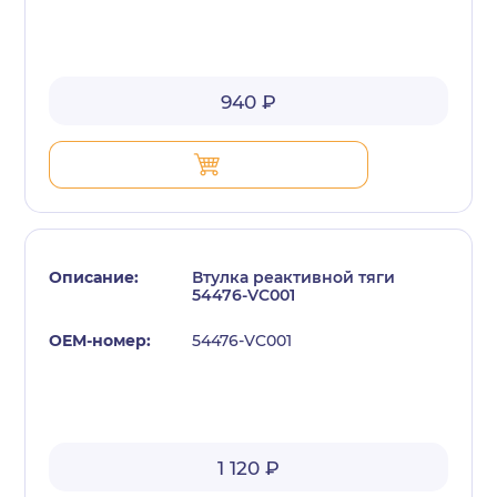
940 ₽
Втулка реактивной тяги
54476-VC001
54476-VC001
1 120 ₽