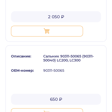
2 050 ₽
Сальник 90311-50065 (90311-
50040) LC200, LC300
90311-50065
650 ₽