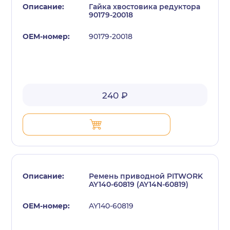
Гайка хвостовика редуктора
90179-20018
90179-20018
240 ₽
Ремень приводной PITWORK
AY140-60819 (AY14N-60819)
AY140-60819