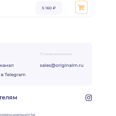
5 160 ₽
По всем вопросам
ФЗ
-канал
sales@originalm.ru
ых
ОО
 в Telegram
при
телям
фиденциальности