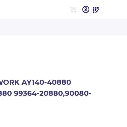
WORK AY140-40880
880 99364-20880,90080-