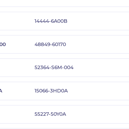
14444-6A00B
00
48849-60170
52364-S6M-004
A
15066-3HD0A
55227-50Y0A