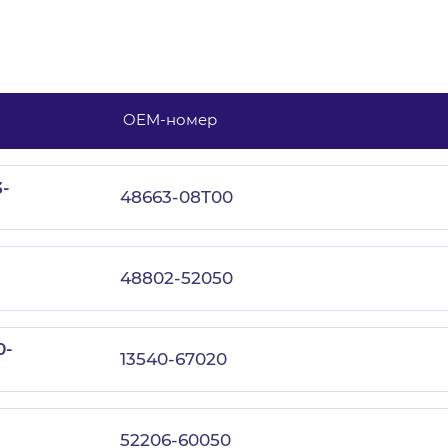
OEM-номер
с политикой конфиденциальности
-
48663-08T00
48802-52050
0-
13540-67020
52206-60050