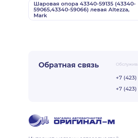
Шаровая опора 43340-59135 (43340-
59065,43340-59066) левая Altezza,
Mark
Наименован
ответственно
Юридически
1. Общие по
помещение
Фактический
Обратная связь
Обслужив
Генеральный
Настоящая пол
соответствии с
основании Ус
+7 (423)
«О персональн
Телефон, фак
данных и меры
+7 (423)
Электронная
«ОРИГИНАЛ-М» 
ИНН / КПП:
2
1. Оператор с
ОГРН:
102240
своей деятель
Код ИФНС:
2
обработке его 
неприкосновен