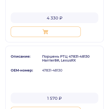
4 330 ₽
Поршень РТЦ 47831-48130
Harrier8#, LexusRX
47831-48130
1 570 ₽