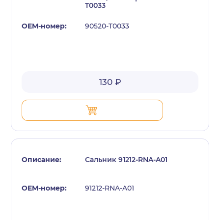
T0033
90520-T0033
130 ₽
Сальник 91212-RNA-A01
91212-RNA-A01