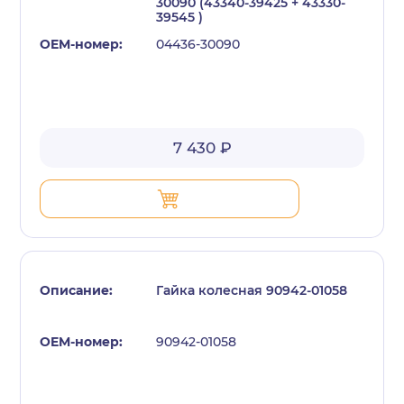
30090 (43340-39425 + 43330-
39545 )
04436-30090
7 430 ₽
Гайка колесная 90942-01058
90942-01058