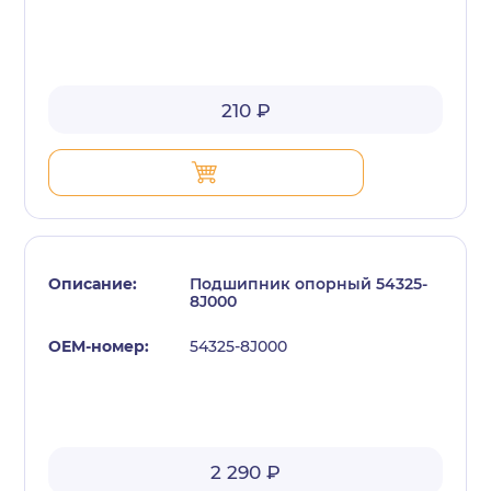
210 ₽
Подшипник опорный 54325-
8J000
54325-8J000
2 290 ₽