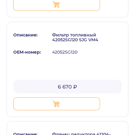
Фильтр топливный
42052SG120 SJG VM4
42052SG120
6 670 ₽
Фланец редуктора 41204-