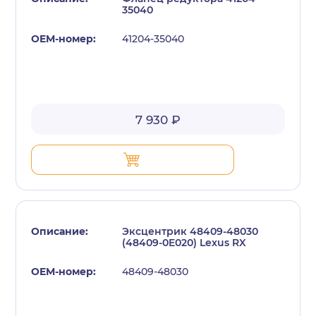
35040
41204-35040
7 930 ₽
Эксцентрик 48409-48030
(48409-0E020) Lexus RX
48409-48030