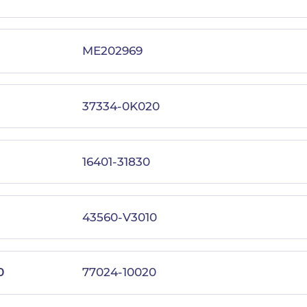
ME202969
37334-0K020
16401-31830
43560-V3010
0
77024-10020