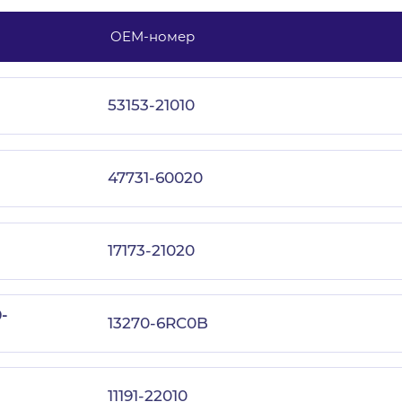
OEM-номер
с политикой конфиденциальности
53153-21010
47731-60020
17173-21020
-
13270-6RC0B
11191-22010