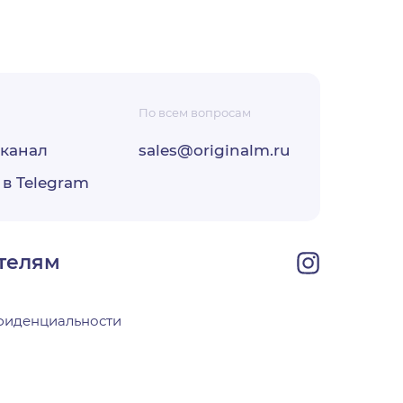
По всем вопросам
-канал
sales@originalm.ru
ФЗ «О
 в Telegram
ОО
своей
телям
фиденциальности
х