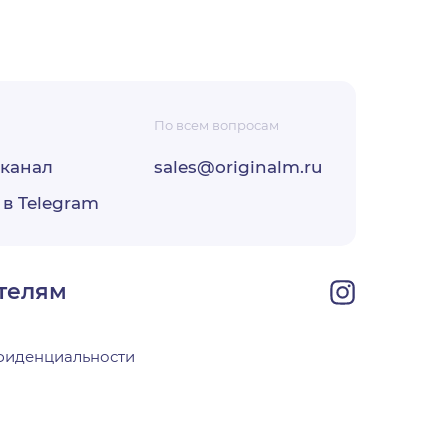
По всем вопросам
-канал
sales@originalm.ru
ФЗ «О
 в Telegram
ОО
своей
телям
фиденциальности
х