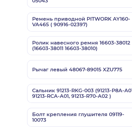
05043
Ремень приводной PITWORK AY160-
VA465 ( 90916-02397)
Ролик навесного ремня 16603-38012
(16603-38011 16603-38010)
Рычаг левый 48067-89015 XZU775
Сальник 91213-RKG-003 (91213-P8A-A01
91213-RCA-A01, 91213-R70-A02 )
Болт крепления глушителя 09119-
10073