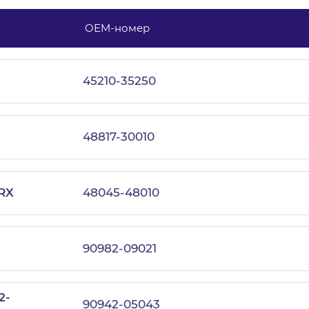
OEM-номер
с политикой конфиденциальности
45210-35250
48817-30010
RX
48045-48010
90982-09021
2-
90942-05043