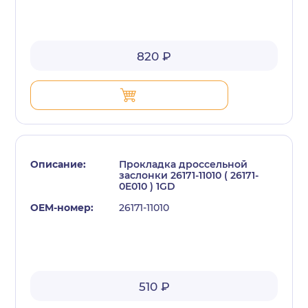
820 ₽
Прокладка дросcельной
заслонки 26171-11010 ( 26171-
0E010 ) 1GD
26171-11010
510 ₽