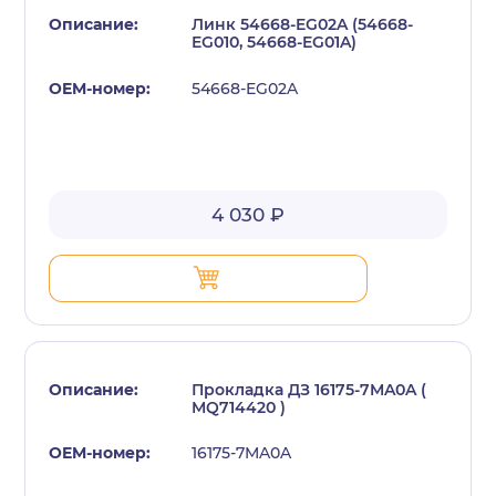
Линк 54668-EG02A (54668-
EG010, 54668-EG01A)
54668-EG02A
с политикой конфиденциальности
4 030 ₽
Прокладка ДЗ 16175-7MA0A (
MQ714420 )
16175-7MA0A