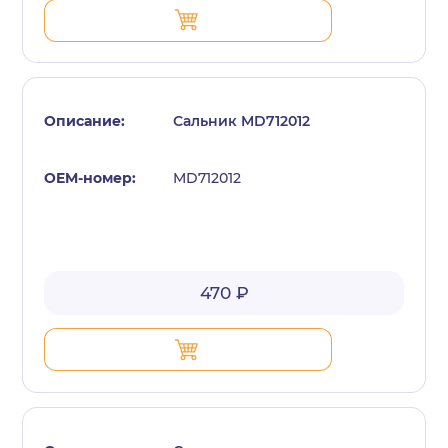
Сальник MD712012
MD712012
470 ₽