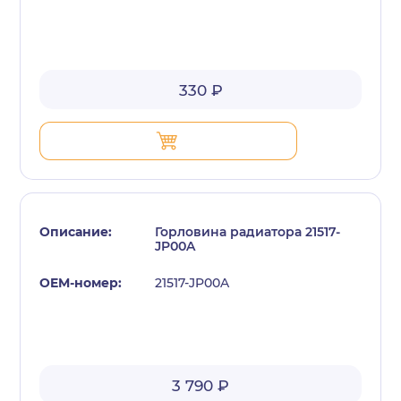
330 ₽
Горловина радиатора 21517-
JP00A
21517-JP00A
3 790 ₽