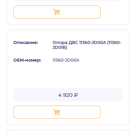
Опора ДВС 11360-JD00A (11360-
JD01B)
11360-JD00A
4 920 ₽