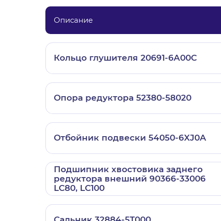
Описание
Кольцо глушителя 20691-6A00C
Опора редуктора 52380-58020
Отбойник подвески 54050-6XJ0A
Подшипник хвостовика заднего
редуктора внешний 90366-33006
LC80, LC100
Сальник 32884-5T000