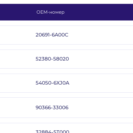
OEM-номер
с политикой конфиденциальности
20691-6A00C
52380-58020
54050-6XJ0A
90366-33006
32884-5T000