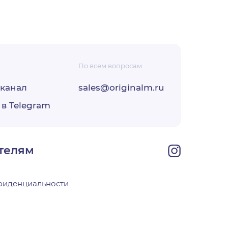
По всем вопросам
-канал
sales@originalm.ru
ФЗ «О
 в Telegram
ОО
своей
телям
фиденциальности
х