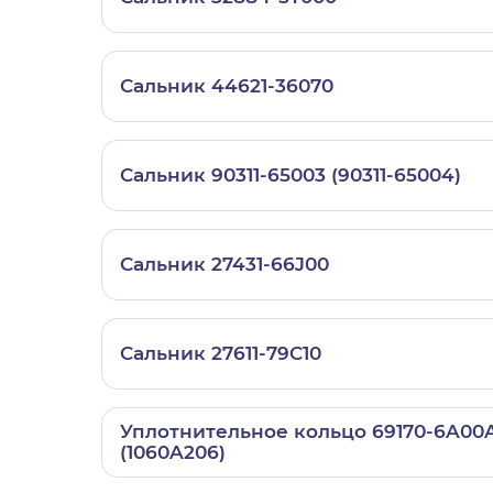
Сальник 44621-36070
Сальник 90311-65003 (90311-65004)
Сальник 27431-66J00
Сальник 27611-79C10
Уплотнительное кольцо 69170-6A00
(1060A206)