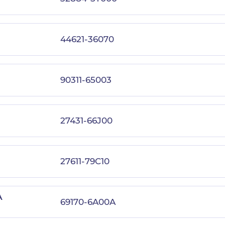
44621-36070
90311-65003
27431-66J00
27611-79C10
A
69170-6A00A