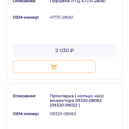
Поршень РТЦ 47731-28061
47731-28061
2 030 ₽
Прокладка ( кольцо низ)
инжектора 09320-08062
(09320-09022 )
09320-08062