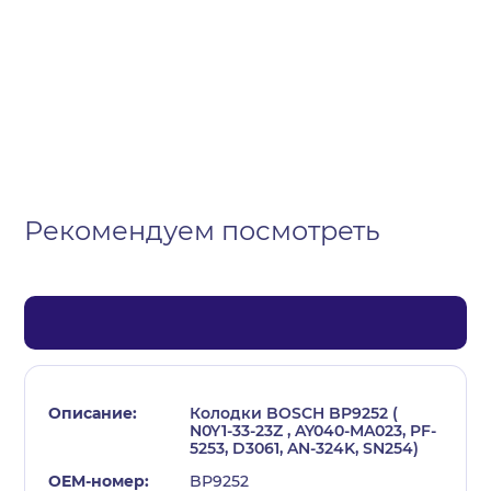
Организация
Частное лицо
Выберите тип обращения
Рекомендуем посмотреть
Колодки BOSCH BP9252 (
N0Y1-33-23Z , AY040-MA023, PF-
5253, D3061, AN-324K, SN254)
BP9252