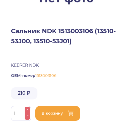
Сальник NDK 1513003106 (13510-
53J00, 13510-53J01)
KEEPER NDK
ОЕМ-номер
1513003106
210 ₽
В корзину