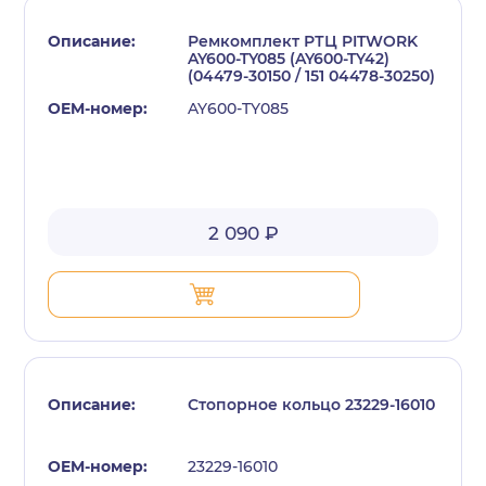
Ремкомплект РТЦ PITWORK
AY600-TY085 (AY600-TY42)
(04479-30150 / 151 04478-30250)
AY600-TY085
2 090 ₽
Стопорное кольцо 23229-16010
23229-16010