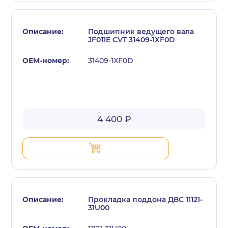
Подшипник ведущего вала
JF011E CVT 31409-1XF0D
31409-1XF0D
с политикой конфиденциальности
4 400 ₽
Прокладка поддона ДВС 11121-
31U00