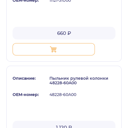
11121-31U00
660 ₽
Пыльник рулевой колонки
48228-60A00
48228-60A00
1 120 ₽