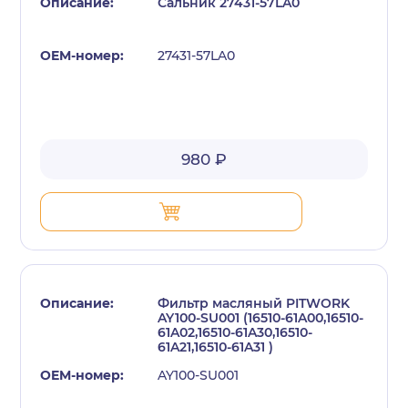
Сальник 27431-57LA0
27431-57LA0
980 ₽
Фильтр масляный PITWORK
AY100-SU001 (16510-61A00,16510-
61A02,16510-61A30,16510-
61A21,16510-61A31 )
AY100-SU001