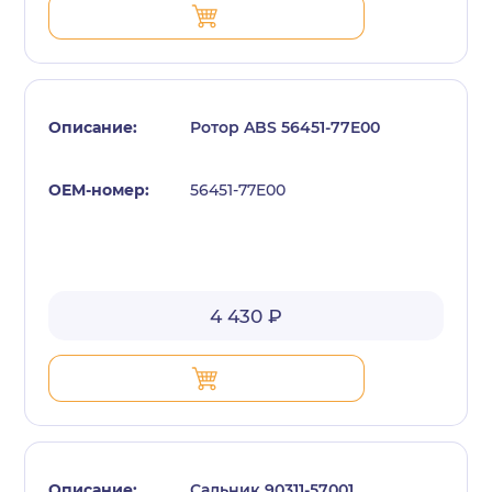
Ротор ABS 56451-77E00
56451-77E00
4 430 ₽
Сальник 90311-57001