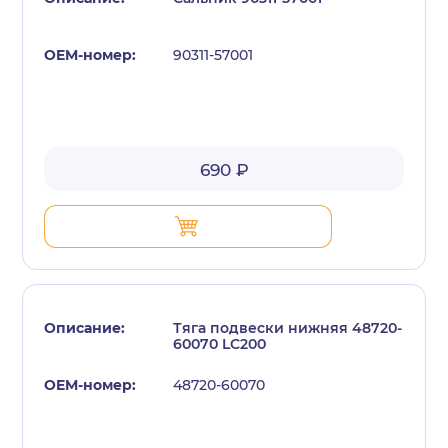
90311-57001
690 ₽
Тяга подвески нижняя 48720-
60070 LC200
48720-60070