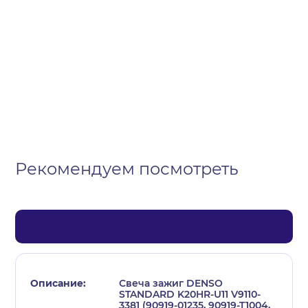
Организация
Частное лицо
Выберите тип обращения
Рекомендуем посмотреть
Свеча зажиг DENSO
STANDARD K20HR-U11 V9110-
3381 (90919-01235, 90919-T1004,