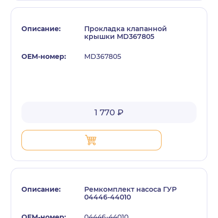
Прокладка клапанной
крышки MD367805
MD367805
1 770 ₽
Ремкомплект насоса ГУР
04446-44010
04446-44010