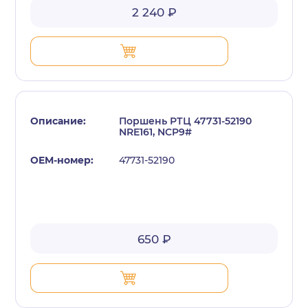
2 240 ₽
Поршень РТЦ 47731-52190
NRE161, NCP9#
47731-52190
650 ₽