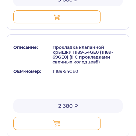
Прокладка клапанной
крышки 11189-54GE0 (11189-
69GE0) (!! С прокладками
свечных колодцев!!)
11189-54GE0
2 380 ₽