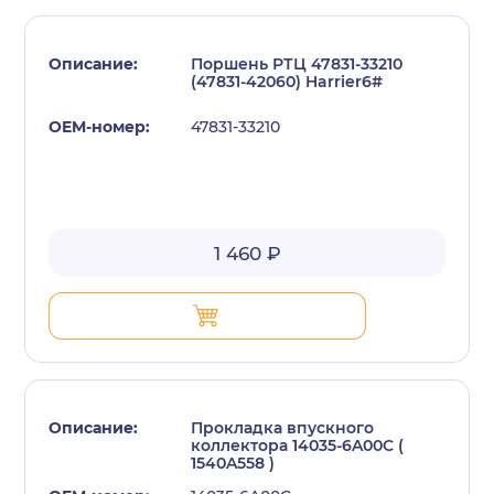
Поршень РТЦ 47831-33210
(47831-42060) Harrier6#
47831-33210
с политикой конфиденциальности
1 460 ₽
Прокладка впускного
коллектора 14035-6A00C (
1540A558 )