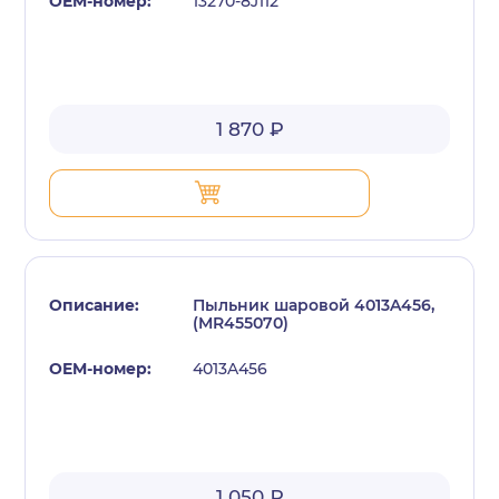
13270-8J112
1 870 ₽
Пыльник шаровой 4013A456,
(MR455070)
4013A456
1 050 ₽