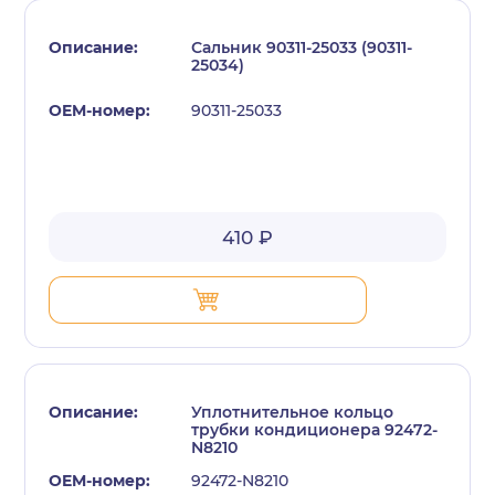
Сальник 90311-25033 (90311-
25034)
90311-25033
410 ₽
Уплотнительное кольцо
трубки кондиционера 92472-
N8210
92472-N8210