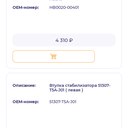
HB0020-00401
4 310 ₽
Втулка стабилизатора 51307-
T5A-J01 ( левая )
51307-T5A-J01