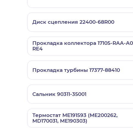
Диск сцепления 22400-68R00
Прокладка коллектора 17105-RAA-A0
RE4
Прокладка турбины 17377-88410
Сальник 90311-35001
Термостат ME191593 (ME200262,
MD170031, ME190303)