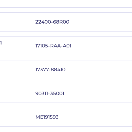
22400-68R00
1
17105-RAA-A01
17377-88410
90311-35001
ME191593