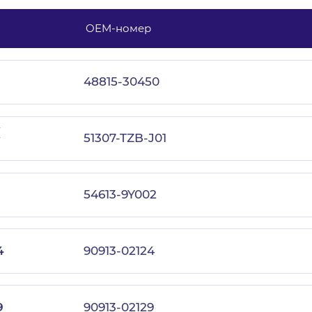
OEM-номер
с политикой конфиденциальности
48815-30450
(
51307-TZB-J01
54613-9Y002
4
90913-02124
9
90913-02129