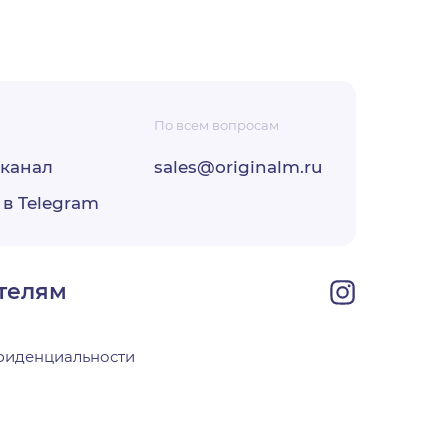
По всем вопросам
-канал
sales@originalm.ru
ФЗ «О
 в Telegram
ОО
своей
телям
фиденциальности
х