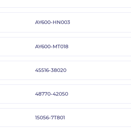
AY600-HN003
AY600-MT018
45516-38020
48770-42050
15056-7T801