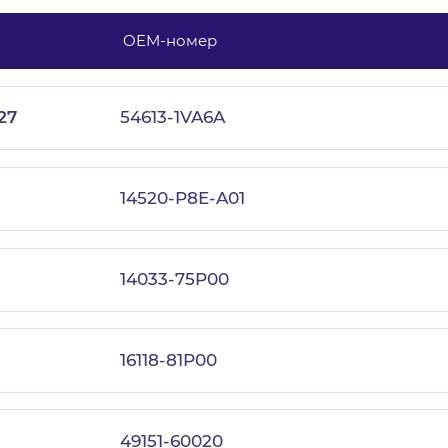
OEM-номер
с политикой конфиденциальности
27
54613-1VA6A
14520-P8E-A01
14033-75P00
16118-81P00
49151-60020