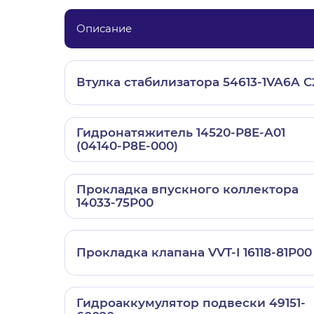
Описание
Втулка стабилизатора 54613-1VA6A C
Гидронатяжитель 14520-P8E-A01
(04140-P8E-000)
Прокладка впускного коллектора
14033-75P00
Прокладка клапана VVT-I 16118-81P00
Гидроаккумулятор подвески 49151-