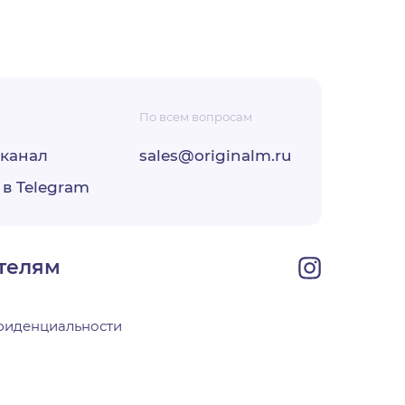
По всем вопросам
-канал
sales@originalm.ru
ФЗ «О
 в Telegram
ОО
своей
телям
фиденциальности
х