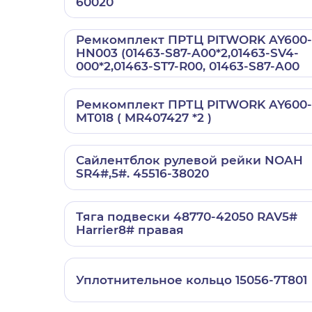
60020
Ремкомплект ПРТЦ PITWORK AY600-
HN003 (01463-S87-A00*2,01463-SV4-
000*2,01463-ST7-R00, 01463-S87-A00
Ремкомплект ПРТЦ PITWORK AY600-
MT018 ( MR407427 *2 )
Сайлентблок рулевой рейки NOAH
SR4#,5#. 45516-38020
Тяга подвески 48770-42050 RAV5#
Harrier8# правая
Уплотнительное кольцо 15056-7T801