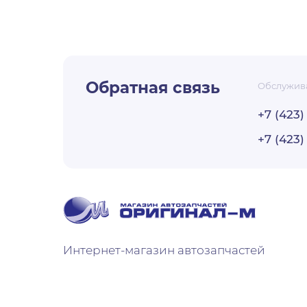
Наименован
ответственно
Юридический
1. Общие по
помещение 
Фактический
Обратная связь
Обслужив
Настоящая поли
Генеральный
+7 (423)
соответствии с
основании Ус
персональных 
+7 (423)
Телефон, фак
данных и меры
Электронная 
«ОРИГИНАЛ-М» 
ИНН / КПП:
24
1. Оператор ст
ОГРН:
102240
деятельности с
обработке его 
Код ИФНС:
2
неприкосновенн
Интернет-магазин автозапчастей
2. Настоящая 
Банковские 
данных (далее 
Получатель/
Оператор может 