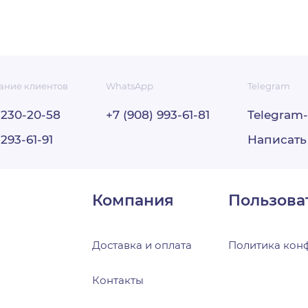
ие фирмы:
Общество с ограниченной
стью «Стэнс» (ООО «Стэнс»)
 адрес:
660077, г. Красноярск, ул. Весны, дом 23,
ложения
№9
 адрес:
660049, г. Красноярск, ул. Марковского, 19
ание клиентов
WhatsApp
Telegram
тика обработки персональных данных составлена в
 директор:
Филаткин Андрей Николаевич (на
 230-20-58
+7 (908) 993-61-81
Telegram
 требованиями Федерального закона от 27.07.2006. №152-
тава)
данных» и определяет порядок обработки персональных
 293-61-91
Написать
с:
(391) 266-12-90
 по обеспечению безопасности персональных данных О
почта:
661290@mail.ru
(далее – Оператор).
65050520 / 246501001
авит своей важнейшей целью и условием осуществления 
Компания
Пользова
2485709
облюдение прав и свобод человека и гражданина при
персональных данных, в том числе защиты прав на
465
ость частной жизни, личную и семейную тайну.
Доставка и оплата
Политика кон
политика Оператора в отношении обработки персональны
реквизиты
– Политика) применяется ко всей информации, которую
Контакты
Плательщик:
ООО «СТЭНС»
получить о посетителях веб-сайта http://оригинал-м.ru/.