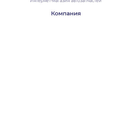
Интернет-магазин автозапчастей
Компания
Доставка и оплата
Контакты
О нас
Пользователям