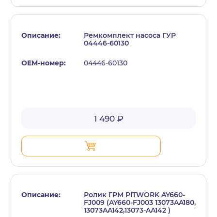
Ремкомплект насоса ГУР
04446-60130
04446-60130
1 490 ₽
Ролик ГРМ PITWORK AY660-
FJ009 (AY660-FJ003 13073AA180,
13073AA142,13073-AA142 )