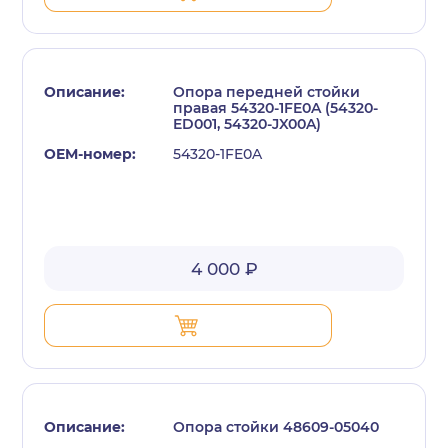
Опора передней стойки
правая 54320-1FE0A (54320-
ED001, 54320-JX00A)
54320-1FE0A
с политикой конфиденциальности
4 000 ₽
Опора стойки 48609-05040