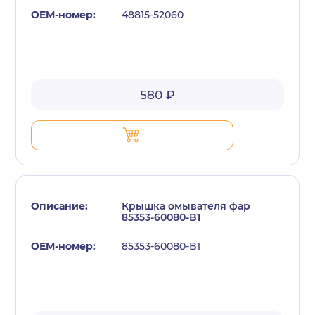
48815-52060
580 ₽
Крышка омывателя фар
85353-60080-B1
85353-60080-B1