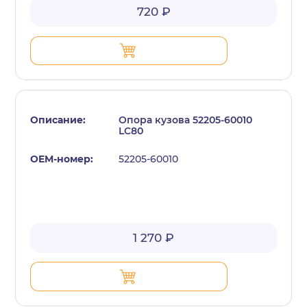
720 ₽
Опора кузова 52205-60010
LC80
52205-60010
1 270 ₽