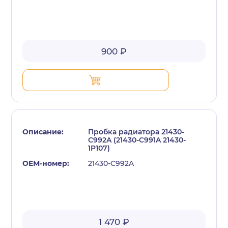
900 ₽
Пробка радиатора 21430-
C992A (21430-C991A 21430-
1P107)
21430-C992A
1 470 ₽