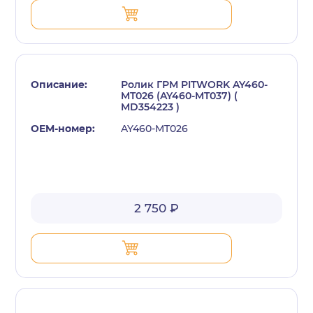
Ролик ГРМ PITWORK AY460-
MT026 (AY460-MT037) (
MD354223 )
AY460-MT026
2 750 ₽