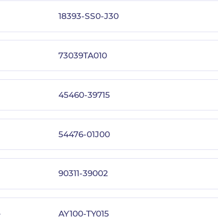
18393-SS0-J30
73039TA010
45460-39715
54476-01J00
90311-39002
-
AY100-TY015