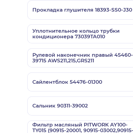
Прокладка глушителя 18393-SS0-J30
Уплотнительное кольцо трубки
кондиционера 73039TA010
Рулевой наконечник правый 45460-
39715 AWS211,215,GRS211
Сайлентблок 54476-01J00
Сальник 90311-39002
Фильтр масляный PITWORK AY100-
TY015 (90915-20001, 90915-03002,90915