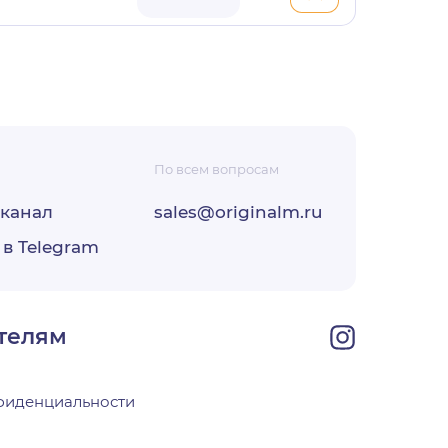
По всем вопросам
ФЗ «О
-канал
sales@originalm.ru
 в Telegram
ОО
своей
телям
фиденциальности
х