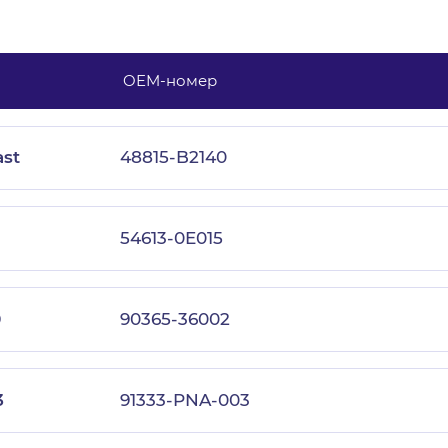
OEM-номер
с политикой конфиденциальности
ast
48815-B2140
54613-0E015
0
90365-36002
3
91333-PNA-003